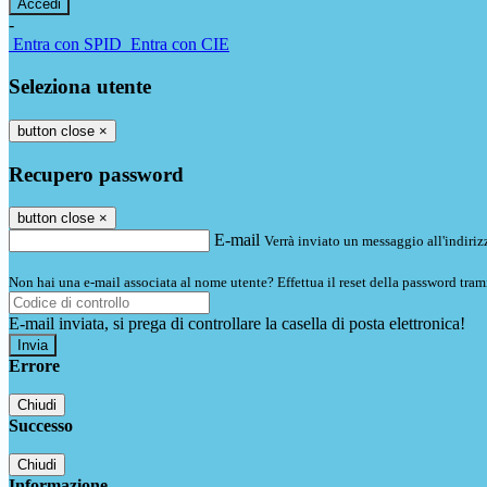
-
Entra con SPID
Entra con CIE
Seleziona utente
button close
×
Recupero password
button close
×
E-mail
Verrà inviato un messaggio all'indirizz
Non hai una e-mail associata al nome utente? Effettua il reset della password tram
E-mail inviata, si prega di controllare la casella di posta elettronica!
Errore
Chiudi
Successo
Chiudi
Informazione