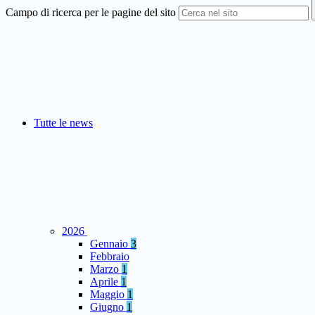
Campo di ricerca per le pagine del sito
Tutte le news
2026
Gennaio
3
Febbraio
Marzo
1
Aprile
1
Maggio
1
Giugno
1