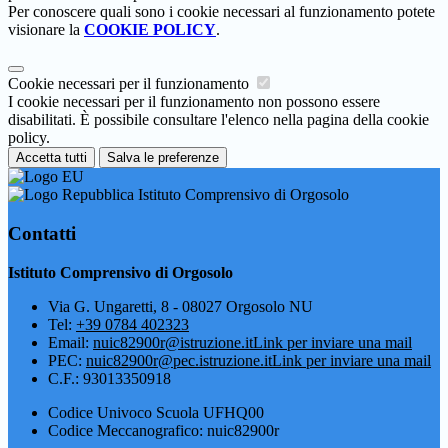
Per conoscere quali sono i cookie necessari al funzionamento potete
visionare la
COOKIE POLICY
.
Cookie necessari per il funzionamento
I cookie necessari per il funzionamento non possono essere
disabilitati. È possibile consultare l'elenco nella pagina della cookie
policy.
Accetta tutti
Salva le preferenze
Istituto Comprensivo di Orgosolo
Contatti
Istituto Comprensivo di Orgosolo
Via G. Ungaretti, 8 - 08027 Orgosolo NU
Tel:
+39 0784 402323
Email:
nuic82900r@istruzione.it
Link per inviare una mail
PEC:
nuic82900r@pec.istruzione.it
Link per inviare una mail
C.F.: 93013350918
Codice Univoco Scuola UFHQ00
Codice Meccanografico: nuic82900r