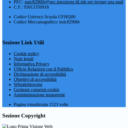
PEC:
nuic82900r@pec.istruzione.it
Link per inviare una mail
C.F.: 93013350918
Codice Univoco Scuola UFHQ00
Codice Meccanografico: nuic82900r
Sezione Link Utili
Cookie policy
Note legali
Informativa Privacy
Ufficio Relazioni con il Pubblico
Dichiarazione di accessibilità
Obiettivi di accessibilità
Whistleblowing
Gestione consensi cookie
Amministrazione trasparente
Pagina visualizzata
1523
volte
Sezione Copyright