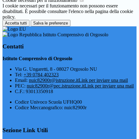
Cookie necessari per il funzionamento
I cookie necessari per il funzionamento non possono essere
disabilitati. È possibile consultare l'elenco nella pagina della cookie
policy.
Accetta tutti
Salva le preferenze
Istituto Comprensivo di Orgosolo
Contatti
Istituto Comprensivo di Orgosolo
Via G. Ungaretti, 8 - 08027 Orgosolo NU
Tel:
+39 0784 402323
Email:
nuic82900r@istruzione.it
Link per inviare una mail
PEC:
nuic82900r@pec.istruzione.it
Link per inviare una mail
C.F.: 93013350918
Codice Univoco Scuola UFHQ00
Codice Meccanografico: nuic82900r
Sezione Link Utili