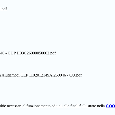
.pdf
046 - CUP H93C26000050002.pdf
utiamoci CLP 1102012149AI250046 - CU.pdf
kie necessari al funzionamento ed utili alle finalità illustrate nella
COO