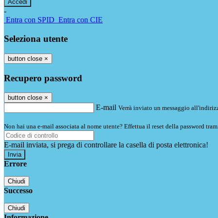
-
Entra con SPID
Entra con CIE
Seleziona utente
button close
×
Recupero password
button close
×
E-mail
Verrà inviato un messaggio all'indirizz
Non hai una e-mail associata al nome utente? Effettua il reset della password tram
E-mail inviata, si prega di controllare la casella di posta elettronica!
Errore
Chiudi
Successo
Chiudi
Informazione