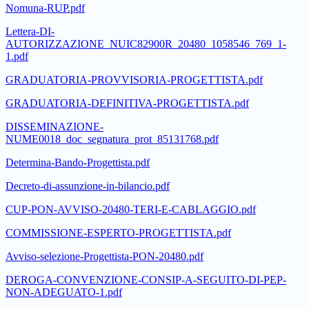
Nomuna-RUP.pdf
Lettera-DI-
AUTORIZZAZIONE_NUIC82900R_20480_1058546_769_1-
1.pdf
GRADUATORIA-PROVVISORIA-PROGETTISTA.pdf
GRADUATORIA-DEFINITIVA-PROGETTISTA.pdf
DISSEMINAZIONE-
NUME0018_doc_segnatura_prot_85131768.pdf
Determina-Bando-Progettista.pdf
Decreto-di-assunzione-in-bilancio.pdf
CUP-PON-AVVISO-20480-TERI-E-CABLAGGIO.pdf
COMMISSIONE-ESPERTO-PROGETTISTA.pdf
Avviso-selezione-Progettista-PON-20480.pdf
DEROGA-CONVENZIONE-CONSIP-A-SEGUITO-DI-PEP-
NON-ADEGUATO-1.pdf