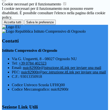
Cookie necessari per il funzionamento
I cookie necessari per il funzionamento non possono essere
disabilitati. È possibile consultare l'elenco nella pagina della cookie
policy.
Accetta tutti
Salva le preferenze
Istituto Comprensivo di Orgosolo
Contatti
Istituto Comprensivo di Orgosolo
Via G. Ungaretti, 8 - 08027 Orgosolo NU
Tel:
+39 0784 402323
Email:
nuic82900r@istruzione.it
Link per inviare una mail
PEC:
nuic82900r@pec.istruzione.it
Link per inviare una mail
C.F.: 93013350918
Codice Univoco Scuola UFHQ00
Codice Meccanografico: nuic82900r
Sezione Link Utili