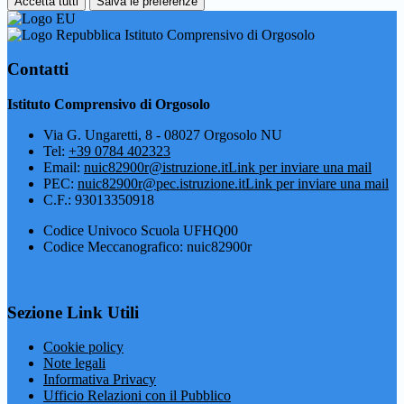
Accetta tutti
Salva le preferenze
Istituto Comprensivo di Orgosolo
Contatti
Istituto Comprensivo di Orgosolo
Via G. Ungaretti, 8 - 08027 Orgosolo NU
Tel:
+39 0784 402323
Email:
nuic82900r@istruzione.it
Link per inviare una mail
PEC:
nuic82900r@pec.istruzione.it
Link per inviare una mail
C.F.: 93013350918
Codice Univoco Scuola UFHQ00
Codice Meccanografico: nuic82900r
Sezione Link Utili
Cookie policy
Note legali
Informativa Privacy
Ufficio Relazioni con il Pubblico