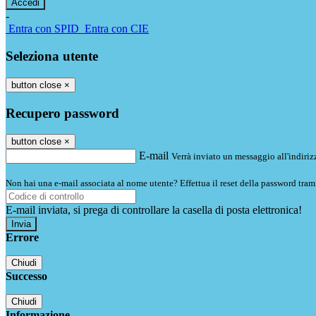
-
Entra con SPID
Entra con CIE
Seleziona utente
button close
×
Recupero password
button close
×
E-mail
Verrà inviato un messaggio all'indirizz
Non hai una e-mail associata al nome utente? Effettua il reset della password tram
E-mail inviata, si prega di controllare la casella di posta elettronica!
Errore
Chiudi
Successo
Chiudi
Informazione