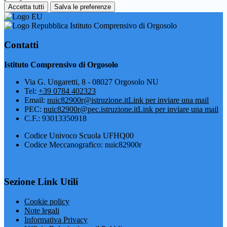
Accetta tutti
Salva le preferenze
Istituto Comprensivo di Orgosolo
Contatti
Istituto Comprensivo di Orgosolo
Via G. Ungaretti, 8 - 08027 Orgosolo NU
Tel:
+39 0784 402323
Email:
nuic82900r@istruzione.it
Link per inviare una mail
PEC:
nuic82900r@pec.istruzione.it
Link per inviare una mail
C.F.: 93013350918
Codice Univoco Scuola UFHQ00
Codice Meccanografico: nuic82900r
Sezione Link Utili
Cookie policy
Note legali
Informativa Privacy