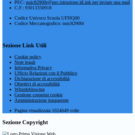
PEC:
nuic82900r@pec.istruzione.it
Link per inviare una mail
C.F.: 93013350918
Codice Univoco Scuola UFHQ00
Codice Meccanografico: nuic82900r
Sezione Link Utili
Cookie policy
Note legali
Informativa Privacy
Ufficio Relazioni con il Pubblico
Dichiarazione di accessibilità
Obiettivi di accessibilità
Whistleblowing
Gestione consensi cookie
Amministrazione trasparente
Pagina visualizzata
1024649
volte
Sezione Copyright