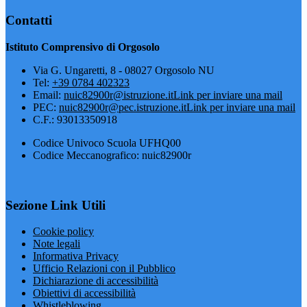
Contatti
Istituto Comprensivo di Orgosolo
Via G. Ungaretti, 8 - 08027 Orgosolo NU
Tel:
+39 0784 402323
Email:
nuic82900r@istruzione.it
Link per inviare una mail
PEC:
nuic82900r@pec.istruzione.it
Link per inviare una mail
C.F.: 93013350918
Codice Univoco Scuola UFHQ00
Codice Meccanografico: nuic82900r
Sezione Link Utili
Cookie policy
Note legali
Informativa Privacy
Ufficio Relazioni con il Pubblico
Dichiarazione di accessibilità
Obiettivi di accessibilità
Whistleblowing