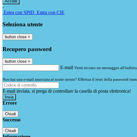
-
Entra con SPID
Entra con CIE
Seleziona utente
button close
×
Recupero password
button close
×
E-mail
Verrà inviato un messaggio all'indirizz
Non hai una e-mail associata al nome utente? Effettua il reset della password tram
E-mail inviata, si prega di controllare la casella di posta elettronica!
Errore
Chiudi
Successo
Chiudi
Informazione