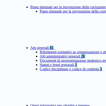
Piano triennale per la prevenzione della corruzione
Piano triennale per la prevenzione della co
Atti generali
81
Riferimenti normativi su organizzazione e at
Atti amministrativi generali
28
Documenti di programmazione strategico-ge
Statuti e leggi regionali
3
Codice disciplinare e codice di condotta
5
Oneri informativi per cittadini e imprese