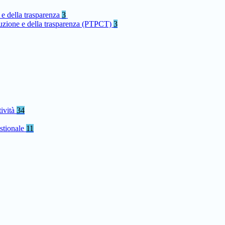
 e della trasparenza
3
rruzione e della trasparenza (PTPCT)
3
tività
34
stionale
11