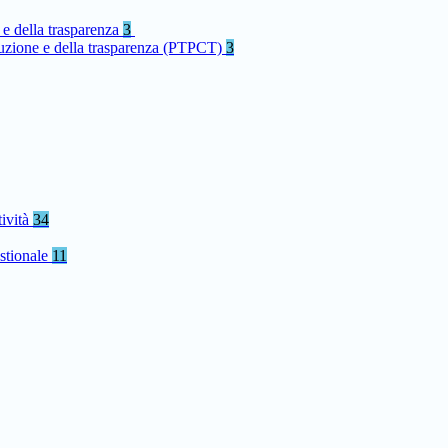
 e della trasparenza
3
rruzione e della trasparenza (PTPCT)
3
tività
34
stionale
11