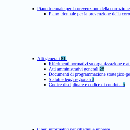
Piano triennale per la prevenzione della corruzione
Piano triennale per la prevenzione della co
Atti generali
81
Riferimenti normativi su organizzazione e at
Atti amministrativi generali
28
Documenti di programmazione strategico-ge
Statuti e leggi regionali
3
Codice disciplinare e codice di condotta
5
Oneri informativi per cittadini e imprese