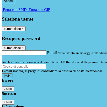
-
Entra con SPID
Entra con CIE
Seleziona utente
button close
×
Recupero password
button close
×
E-mail
Verrà inviato un messaggio all'indirizz
Non hai una e-mail associata al nome utente? Effettua il reset della password tram
E-mail inviata, si prega di controllare la casella di posta elettronica!
Errore
Chiudi
Successo
Chiudi
Informazione