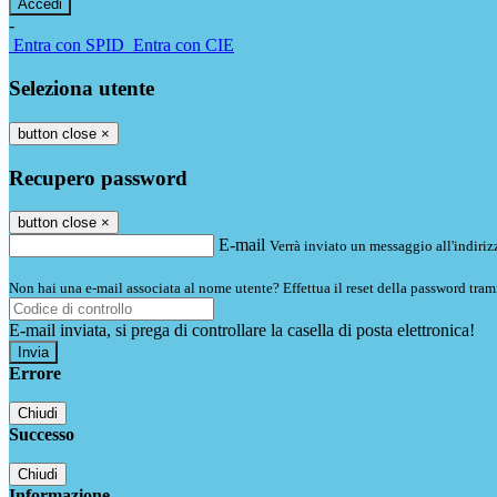
-
Entra con SPID
Entra con CIE
Seleziona utente
button close
×
Recupero password
button close
×
E-mail
Verrà inviato un messaggio all'indirizz
Non hai una e-mail associata al nome utente? Effettua il reset della password tram
E-mail inviata, si prega di controllare la casella di posta elettronica!
Errore
Chiudi
Successo
Chiudi
Informazione