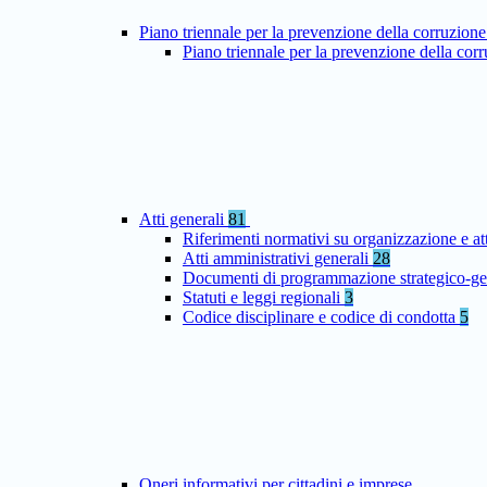
Piano triennale per la prevenzione della corruzione
Piano triennale per la prevenzione della co
Atti generali
81
Riferimenti normativi su organizzazione e at
Atti amministrativi generali
28
Documenti di programmazione strategico-ge
Statuti e leggi regionali
3
Codice disciplinare e codice di condotta
5
Oneri informativi per cittadini e imprese