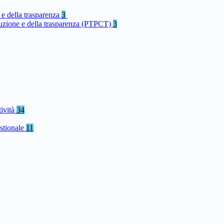
 e della trasparenza
3
rruzione e della trasparenza (PTPCT)
3
tività
34
stionale
11