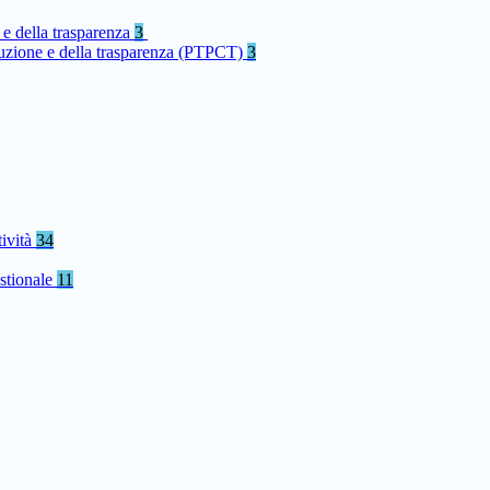
 e della trasparenza
3
rruzione e della trasparenza (PTPCT)
3
tività
34
stionale
11