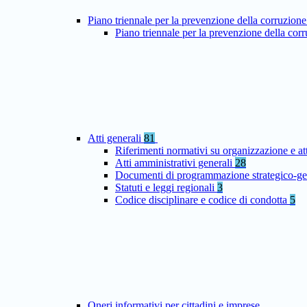
Piano triennale per la prevenzione della corruzione
Piano triennale per la prevenzione della co
Atti generali
81
Riferimenti normativi su organizzazione e at
Atti amministrativi generali
28
Documenti di programmazione strategico-ge
Statuti e leggi regionali
3
Codice disciplinare e codice di condotta
5
Oneri informativi per cittadini e imprese