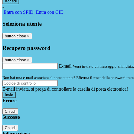
-
Entra con SPID
Entra con CIE
Seleziona utente
button close
×
Recupero password
button close
×
E-mail
Verrà inviato un messaggio all'indirizz
Non hai una e-mail associata al nome utente? Effettua il reset della password tram
E-mail inviata, si prega di controllare la casella di posta elettronica!
Errore
Chiudi
Successo
Chiudi
Informazione