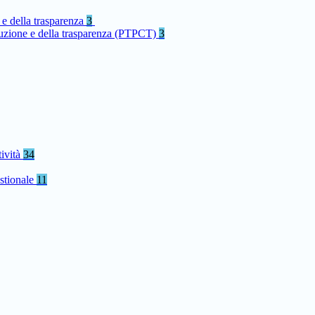
 e della trasparenza
3
rruzione e della trasparenza (PTPCT)
3
tività
34
stionale
11