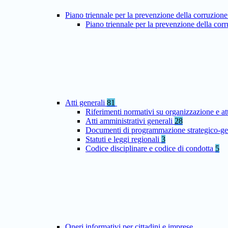
Piano triennale per la prevenzione della corruzione
Piano triennale per la prevenzione della co
Atti generali
81
Riferimenti normativi su organizzazione e at
Atti amministrativi generali
28
Documenti di programmazione strategico-ge
Statuti e leggi regionali
3
Codice disciplinare e codice di condotta
5
Oneri informativi per cittadini e imprese