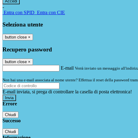
-
Entra con SPID
Entra con CIE
Seleziona utente
button close
×
Recupero password
button close
×
E-mail
Verrà inviato un messaggio all'indirizz
Non hai una e-mail associata al nome utente? Effettua il reset della password tram
E-mail inviata, si prega di controllare la casella di posta elettronica!
Errore
Chiudi
Successo
Chiudi
Informazione